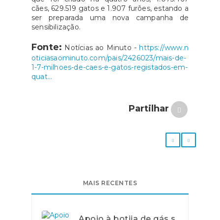
cães, 629.519 gatos e 1.907 furões, estando a
ser preparada uma nova campanha de
sensibilização.
Fonte:
Notícias ao Minuto -
https://www.n
oticiasaominuto.com/pais/2426023/mais-de-
1-7-milhoes-de-caes-e-gatos-registados-em-
quat...
Partilhar
MAIS RECENTES
Apoio à botija de gás s