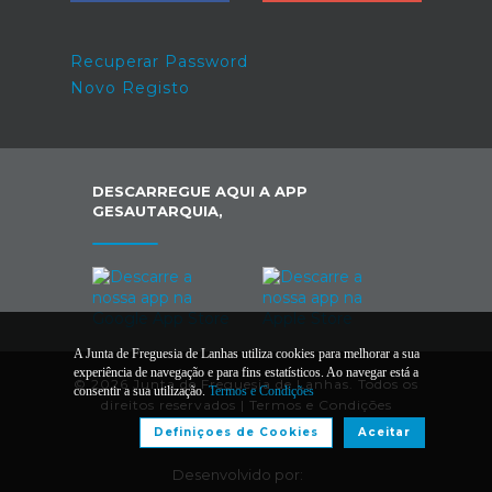
Recuperar Password
Novo Registo
DESCARREGUE AQUI A APP
GESAUTARQUIA,
A Junta de Freguesia de Lanhas utiliza cookies para melhorar a sua
experiência de navegação e para fins estatísticos. Ao navegar está a
© 2026 Junta de Freguesia de Lanhas. Todos os
consentir a sua utilização.
Termos e Condições
direitos reservados |
Termos e Condições
Definiçoes de Cookies
Aceitar
Desenvolvido por: