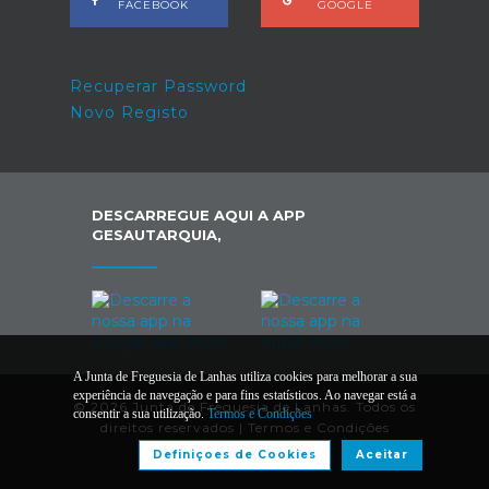
FACEBOOK
GOOGLE
Recuperar Password
Novo Registo
DESCARREGUE AQUI A APP
GESAUTARQUIA,
A Junta de Freguesia de Lanhas utiliza cookies para melhorar a sua
experiência de navegação e para fins estatísticos. Ao navegar está a
© 2026 Junta de Freguesia de Lanhas. Todos os
consentir a sua utilização.
Termos e Condições
direitos reservados |
Termos e Condições
Definiçoes de Cookies
Aceitar