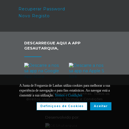
Recuperar Password
Novo Registo
DESCARREGUE AQUI A APP
GESAUTARQUIA,
A Junta de Freguesia de Lanhas utiliza cookies para melhorar a sua
experiência de navegação e para fins estatísticos. Ao navegar está a
© 2026 Junta de Freguesia de Lanhas. Todos os
consentir a sua utilização.
Termos e Condições
direitos reservados |
Termos e Condições
Definiçoes de Cookies
Aceitar
Desenvolvido por: