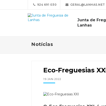
924 691 030
GERAL@LANHAS.NET
Junta de Freg
Lanhas
Notícias
Eco-Freguesias XX
19-JAN-2022