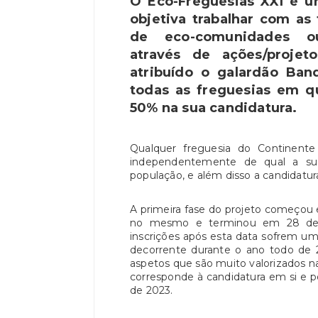
O Eco-Freguesias XXI é u
objetiva trabalhar com as
de eco-comunidades ou
através de ações/projet
atribuído o galardão Ban
todas as freguesias em qu
50% na sua candidatura.
Qualquer freguesia do Continente
independentemente de qual a 
população, e além disso a candidatur
A primeira fase do projeto começou 
no mesmo e terminou em 28 de f
inscrições após esta data sofrem u
decorrente durante o ano todo de 2
aspetos que são muito valorizados na
corresponde à candidatura em si e po
de 2023.