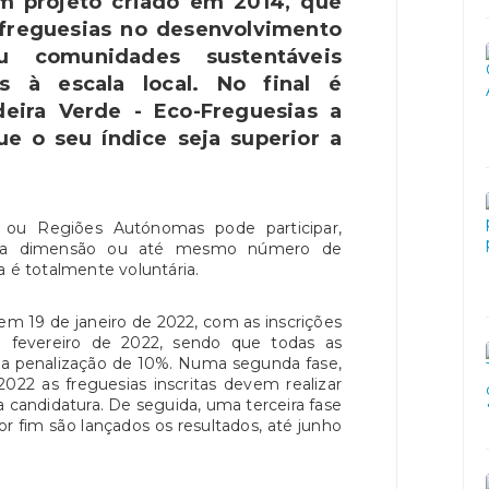
m projeto criado em 2014, que
 freguesias no desenvolvimento
 comunidades sustentáveis
os à escala local. No final é
deira Verde - Eco-Freguesias a
e o seu índice seja superior a
 ou Regiões Autónomas pode participar,
sua dimensão ou até mesmo número de
a é totalmente voluntária.
em 19 de janeiro de 2022, com as inscrições
evereiro de 2022, sendo que todas as
ma penalização de 10%. Numa segunda fase,
022 as freguesias inscritas devem realizar
 candidatura. De seguida, uma terceira fase
r fim são lançados os resultados, até junho