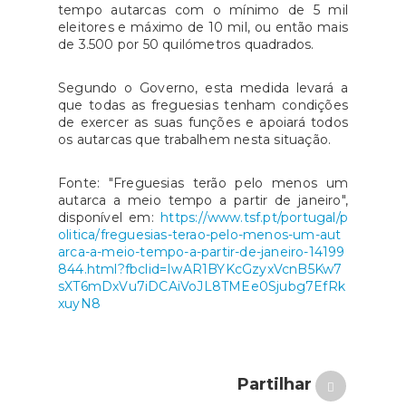
tempo autarcas com o mínimo de 5 mil
eleitores e máximo de 10 mil, ou então mais
de 3.500 por 50 quilómetros quadrados.
Segundo o Governo, esta medida levará a
que todas as freguesias tenham condições
de exercer as suas funções e apoiará todos
os autarcas que trabalhem nesta situação.
Fonte: "Freguesias terão pelo menos um
autarca a meio tempo a partir de janeiro",
disponível em:
https://www.tsf.pt/portugal/p
olitica/freguesias-terao-pelo-menos-um-aut
arca-a-meio-tempo-a-partir-de-janeiro-14199
844.html?fbclid=IwAR1BYKcGzyxVcnB5Kw7
sXT6mDxVu7iDCAiVoJL8TMEe0Sjubg7EfRk
xuyN8
Partilhar