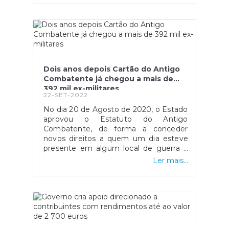
imediato, surgindo apenas “na segunda
ronda de negociações com os
representantes dos trabalhadores
públicos.”.O Governo acabou por definir
que o valor irá ser o mesmo no caso
para privados.
Fonte: https://eco.sapo.pt/2022/11/18/governo-
Dois anos depois Cartão do Antigo
atualiza-subsidio-de-refeicao-da-
Combatente já chegou a mais de
funcao-publica-com-retroativos-a-
392 mil ex-militares
outubro/
22-SET-2022
No dia 20 de Agosto de 2020, o Estado
aprovou o Estatuto do Antigo
Combatente, de forma a conceder
novos direitos a quem um dia esteve
presente em algum local de guerra e
defendeu a nação portuguesa. Uma
Ler mais...
das medidas adotadas foi a criação de
um cartão, titulado como Cartão do
Antigo Combatente, que também se
estende a viúvas/os de antigos
militares. O cartão mencionado
anteriormente engloba benefícios
como isenção do pagamento de taxas