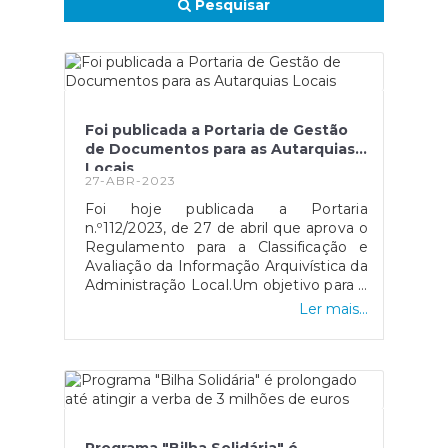
Pesquisar
Foi publicada a Portaria de Gestão
de Documentos para as Autarquias
Locais
27-ABR-2023
Foi hoje publicada a Portaria
n.º112/2023, de 27 de abril que aprova o
Regulamento para a Classificação e
Avaliação da Informação Arquivística da
Administração Local.Um objetivo para o
qual se tem vindo a trabalhar há anos e
Ler mais...
que finalmente culmina com a
publicação desta Portaria, um
instrumento essencial para uma maior
eficácia na gestão da informação e da
documentação nos Serviços da
Administração Local.Fonte: Notícia
BAD