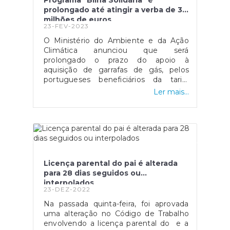
Programa "Bilha Solidária" é
prolongado até atingir a verba de 3
milhões de euros
23-FEV-2023
O Ministério do Ambiente e da Ação
Climática anunciou que será
prolongado o prazo do apoio à
aquisição de garrafas de gás, pelos
portugueses beneficiários da tarifa
social de energia elétrica ou das
Ler mais...
prestações sociais mínimas, até o
mesmo atingir a verba disponível de 3
milhões de euros. Segundo o
comunicado emitido pelo Governo, e
devido à instabilidade financeira sentida
no mercado energético, o mesmo
afirma que “ficou inscrito no
Licença parental do pai é alterada
Orçamento do Estado o
para 28 dias seguidos ou
prolongamento deste apoio que,
interpolados
desde novembro, conta com o apoio
23-DEZ-2022
da ANAFRE e das Juntas de Freguesia
Na passada quinta-feira, foi aprovada
para a operacionalização do
uma alteração no Código de Trabalho
pagamento do apoio de 10 euros na
envolvendo a licença parental do e a
aquisição de gás engarrafado pelos