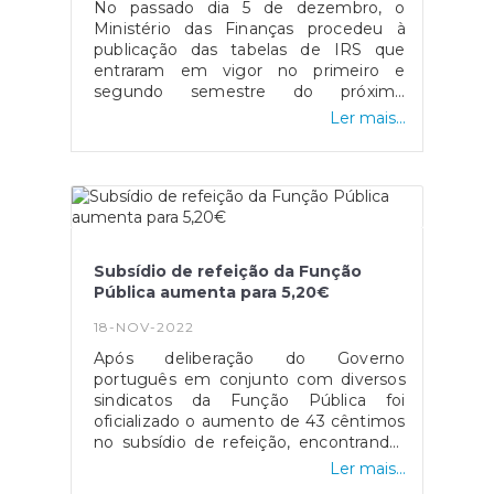
No passado dia 5 de dezembro, o
https://eco.sapo.pt/2022/12/15/governo-
Ministério das Finanças procedeu à
aprova-cheque-de-240-euros-para-
publicação das tabelas de IRS que
familias-vulneraveis-pago-a-partir-de-
entraram em vigor no primeiro e
dia-23-de-dezembro/
segundo semestre do próximo
ano.Analisando as mesmas é possível
Ler mais...
constatar o valor a reter por parte de
trabalhadores independentes e
pensionistas, tendo em conta também
fatores como estado civil, número de
filhos e rendimento bruto mensal. Após
verificar os fatores mencionados
anteriormente é necessário multiplicar
Subsídio de refeição da Função
o respetivo valor pela taxa de retenção
Pública aumenta para 5,20€
que lhe corresponde.As tabelas
encontram-se disponíveis no Diário da
18-NOV-2022
República, ou através do seguinte link.
Após deliberação do Governo
português em conjunto com diversos
sindicatos da Função Pública foi
oficializado o aumento de 43 cêntimos
no subsídio de refeição, encontrando-
se assim nos 5,20 euros por dia.A
Ler mais...
respetiva medida não foi aceite de