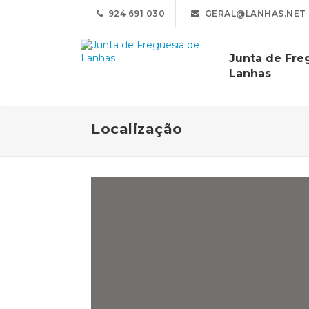
924 691 030
GERAL@LANHAS.NET
Junta de Fre
Lanhas
Localização