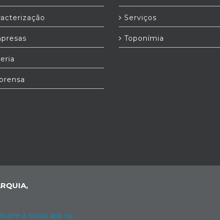
acterização
Serviços
presas
Toponímia
eria
prensa
RQUIA,