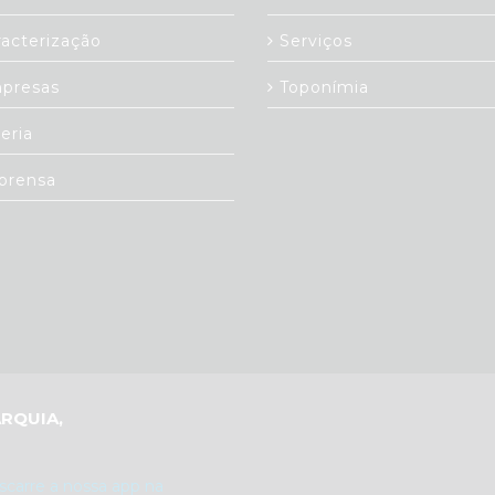
acterização
Serviços
presas
Toponímia
eria
prensa
RQUIA,