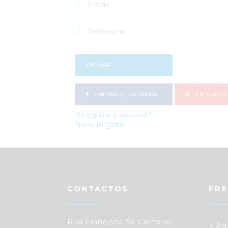
ENTRAR
ENTRAR C/ FACEBOOK
ENTRAR C/
Recuperar password?
Novo Registo
CONTACTOS
FRE
Rua Francisco Sá Carneiro,
Age