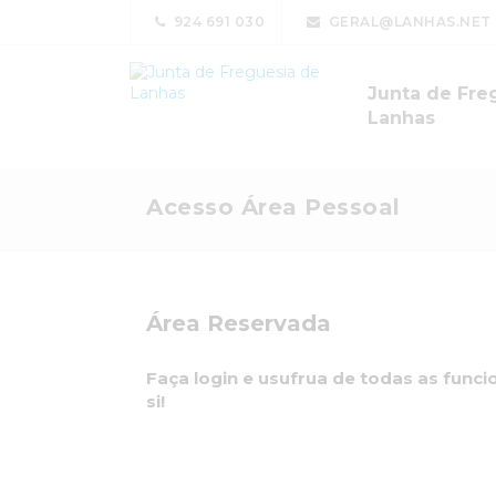
924 691 030
GERAL@LANHAS.NET
Junta de Fre
Lanhas
Acesso Área Pessoal
Área Reservada
Faça login e usufrua de todas as func
si!