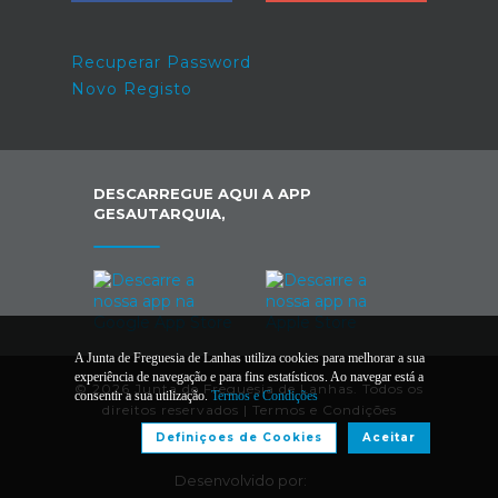
Recuperar Password
Novo Registo
DESCARREGUE AQUI A APP
GESAUTARQUIA,
A Junta de Freguesia de Lanhas utiliza cookies para melhorar a sua
experiência de navegação e para fins estatísticos. Ao navegar está a
© 2026 Junta de Freguesia de Lanhas. Todos os
consentir a sua utilização.
Termos e Condições
direitos reservados |
Termos e Condições
Definiçoes de Cookies
Aceitar
Desenvolvido por: