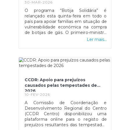
30-MAR-2026
O programa “Botija Solidária” é
relançado esta quinta-feira em todo o
país para apoiar famílias em situação de
vulnerabilidade económica na compra
de botijas de gás. O primeiro-ministro
Luís Montenegro anunciou o aumento
Ler mais...
da comparticipação de 15 para 25 euros
durante os próximos três meses,
justificando a medida com o impacto
da guerra no Médio Oriente.
CCDR: Apoio para prejuízos
causados pelas tempestades de
2026
10-FEV-2026
A Comissão de Coordenação e
Desenvolvimento Regional do Centro
(CCDR Centro) disponibilizou uma
plataforma online para o registo de
prejuízos resultantes das tempestades