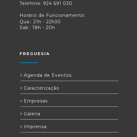
Telefone: 924 691 030
Registos e do Notariado (IRN), o
Ministério dos Negócios Estrangeiros e
Horário de Funcionamento:
a Imprensa Nacional Casa da Moeda
Qua.: 21h - 22h30
vão, no futuro, criar quiosques
Sab.: 18h - 20h
biométricos.Com estes quiosques de
atendimento self-service, deixa de ser
necessário a recolha de dados
biométricos no atendimento presencial
nos balcões do IRN.Fonte: Portal da
FREGUESIA
Justiça
Agenda de Eventos
Caracterização
Empresas
Galeria
Imprensa