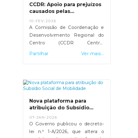
próximos três meses,
CCDR: Apoio para prejuízos
justificando a medida com o
causados pelas
impacto da guerra no Médio
tempestades de 2026
10-FEV-2026
Oriente.
A Comissão de Coordenação e
Desenvolvimento Regional do
Centro (CCDR Centro)
disponibilizou uma plataforma
Partilhar
Ver mais...
online para o registo de
prejuízos resultantes das
tempestades de 2026 que
afetaram vários concelhos da
Região Centro.O portal destina-
se a cidadãos, empresas,
Nova plataforma para
agricultores e municípios,
atribuição do Subsídio
permitindo a sinalização de
Social de Mobilidade
07-JAN-2026
danos em habitações, atividades
O Governo publicou o decreto-
económicas, explorações
lei n.º 1-A/2026, que altera o
agrícolas e infraestruturas