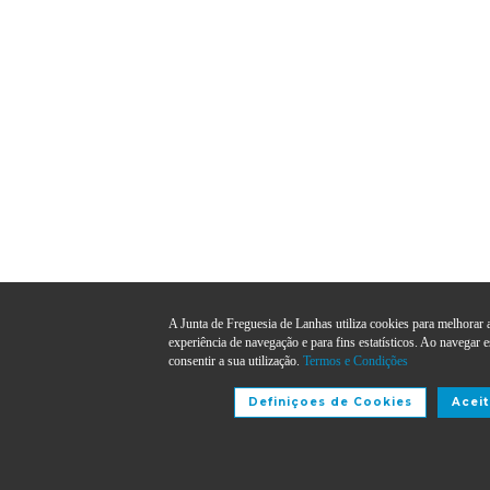
A Junta de Freguesia de Lanhas utiliza cookies para melhorar 
experiência de navegação e para fins estatísticos. Ao navegar e
consentir a sua utilização.
Termos e Condições
Definiçoes de Cookies
Aceit