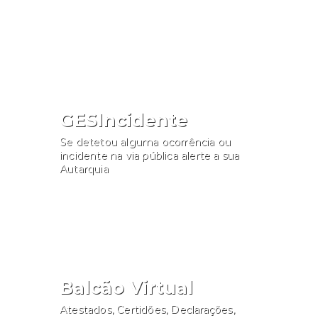
Consultar
GESIncidente
Se detetou alguma ocorrência ou
incidente na via pública alerte a sua
Autarquia
Participar
Balcão Virtual
Atestados, Certidões, Declarações,