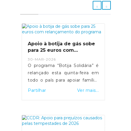
Apoio à botija de gás sobe
para 25 euros com
relançamento do programa
30-MAR-2026
O programa “Botija Solidária” é
relançado esta quinta-feira em
todo o país para apoiar famílias
em situação de vulnerabilidade
Partilhar
Ver mais...
económica na compra de botijas
de gás. O primeiro-ministro Luís
Montenegro anunciou o
aumento da comparticipação de
15 para 25 euros durante os