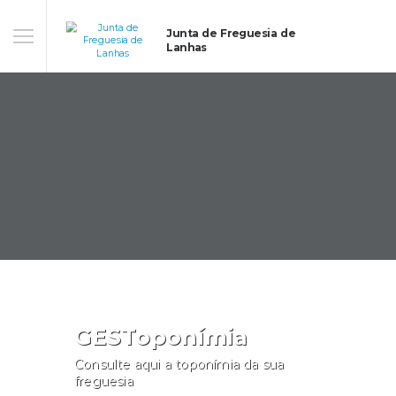
Junta de Freguesia de
Lanhas
GESToponímia
Consulte aqui a toponímia da sua
freguesia